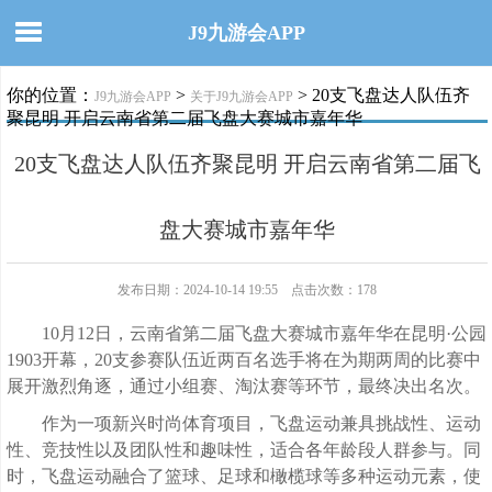
J9九游会APP
你的位置：
>
> 20支飞盘达人队伍齐
J9九游会APP
关于J9九游会APP
聚昆明 开启云南省第二届飞盘大赛城市嘉年华
20支飞盘达人队伍齐聚昆明 开启云南省第二届飞
盘大赛城市嘉年华
发布日期：2024-10-14 19:55 点击次数：178
10月12日，云南省第二届飞盘大赛城市嘉年华在昆明·公园
1903开幕，20支参赛队伍近两百名选手将在为期两周的比赛中
展开激烈角逐，通过小组赛、淘汰赛等环节，最终决出名次。
作为一项新兴时尚体育项目，飞盘运动兼具挑战性、运动
性、竞技性以及团队性和趣味性，适合各年龄段人群参与。同
时，飞盘运动融合了篮球、足球和橄榄球等多种运动元素，使