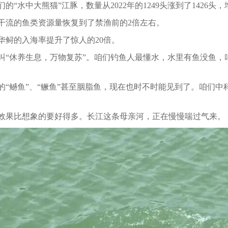
的“水中大熊猫”江豚，数量从2022年的1249头涨到了1426头，
干流的鱼类资源量恢复到了禁渔前的2倍左右。
华鲟的入海率提升了惊人的20倍。
叫“休养生息，万物复苏”。咱们钓鱼人最懂水，水里有鱼没鱼，
的“鳡鱼”、“鳜鱼”甚至胭脂鱼，现在也时不时能见到了。咱们中
效果比想象的要好得多。长江这条母亲河，正在慢慢喘过气来。