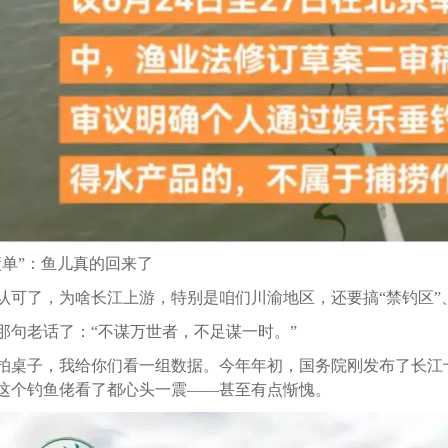
绩单”：鱼儿真的回来了
认可了，为啥长江上游，特别是咱们川渝地区，还要搞“禁钓区”、
那句老话了：“不谋万世者，不足谋一时。”
拍桌子，我给你们看一组数据。今年年初，国务院刚发布了长江十
这个钓鱼佬看了都心头一震——甚至有点惭愧。