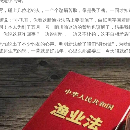
我是小飞哥。
弯，碰上几位老钓友，一个个愁眉苦脸，像是丢了魂。一问才知
我说：“小飞哥，你看这新渔业法马上要实施了，白纸黑字写着
啊！本以为到了五月一号，咱川渝这边的禁钓也该解了，结果我
。你说这算咋回事？一边说能钓，一边又不让钓，这不自相矛盾
恐怕说出了不少钓友的心声。明明新法给了咱们“身份证”，为啥
破坏生态的锅，一背就是好几年，心里头那点委屈，今天咱就好