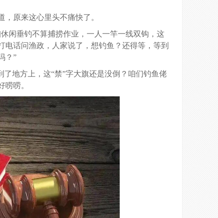
道，原来这心里头不痛快了。
咱休闲垂钓不算捕捞作业，一人一竿一线双钩，这
打电话问渔政，人家说了，想钓鱼？还得等，等到
吗？”
到了地方上，这“禁”字大旗还是没倒？咱们钓鱼佬
好唠唠。