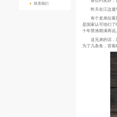
各位钓友好，
联系我们
>
昨天在江边遛
有个老弟拉着
是国家认可咱们了
十年禁渔期满再说
这兄弟的话，
为了几条鱼，背着