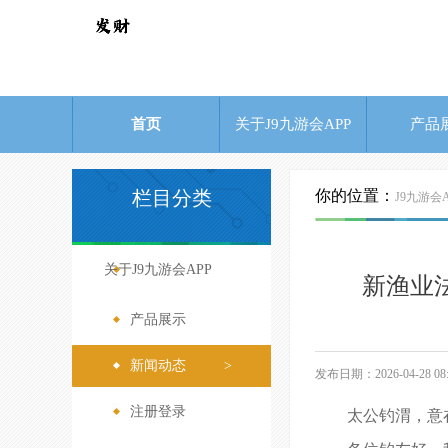
首页
关于J9九游会APP
产品
栏目分类
你的位置：
J9九游会A
关于J9九游会APP
>
新渔业法
产品展示
>
新闻动态
>
发布日期：2026-04-28 
注册登录
>
太公钓渭，意