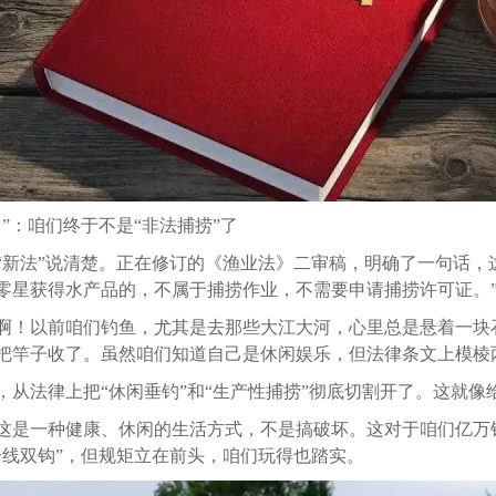
”：咱们终于不是“非法捕捞”了
“新法”说清楚。正在修订的《渔业法》二审稿，明确了一句话，
零星获得水产品的，不属于捕捞作业，不需要申请捕捞许可证。
啊！以前咱们钓鱼，尤其是去那些大江大河，心里总是悬着一块石
把竿子收了。虽然咱们知道自己是休闲娱乐，但法律条文上模棱
，从法律上把“休闲垂钓”和“生产性捕捞”彻底切割开了。这就像
这是一种健康、休闲的生活方式，不是搞破坏。这对于咱们亿万
一线双钩”，但规矩立在前头，咱们玩得也踏实。